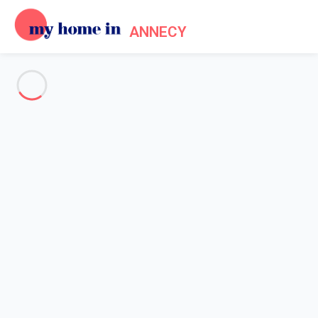
ANNECY
Voir toutes les photos
Aperçu
Description
Carte
Tarifs et disponibilités
Avis (4)
Accueil
Maison 4 chambres Talloires-montmin
Maison 4 chambres Talloires-
montmin