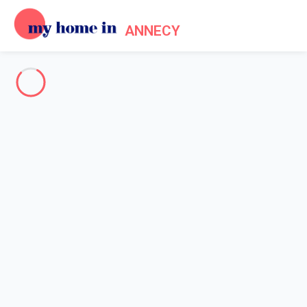
ANNECY
Annecy & Environs
-
Votre recherche
RECHERCHER
Vos filtres
Appliquer
Arrivée