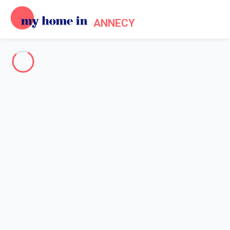
ANNECY
Annecy & Environs
-
Votre recherche
RECHERCHER
Vos filtres
Appliquer
Arrivée