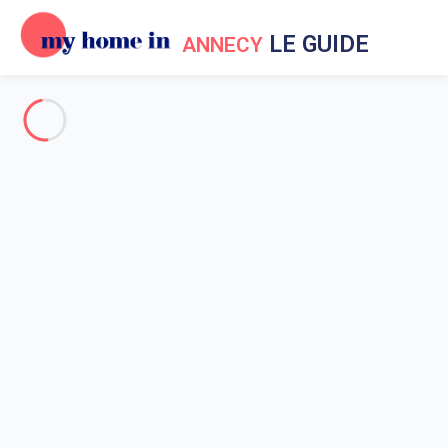
LE GUIDE
ANNECY
Guide My Home In Annecy
Pour tout savoir sur Annecy !
L’histoire d’Annecy
Que faire dans les environs ?
Météo à Annecy
Sortir à Annecy
Se déplacer à Annecy ?
Les plages d'Annecy
Visite des musées
Accueil
Guide My Home In Annecy
Vacances à Annecy
Vacances à Annecy