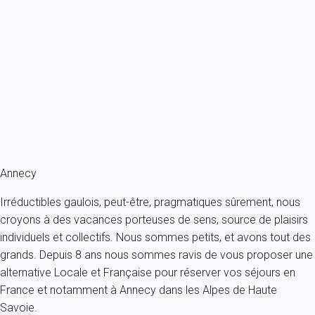
Classique
Appartement Annecy
France - Alpes - Haute Savoie - Annecy
2 personnes - 1 salle de bain
À partir de
56€
/nuit
Ref : 23367
Annecy
Irréductibles gaulois, peut-être, pragmatiques sûrement, nous
croyons à des vacances porteuses de sens, source de plaisirs
individuels et collectifs. Nous sommes petits, et avons tout des
grands. Depuis 8 ans nous sommes ravis de vous proposer une
alternative Locale et Française pour réserver vos séjours en
France et notamment à Annecy dans les Alpes de Haute
Savoie.