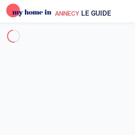
LE GUIDE
ANNECY
Guide My Home In Annecy
Pour tout savoir sur Annecy !
L’histoire d’Annecy
Que faire dans les environs ?
Météo à Annecy
Sortir à Annecy
Se déplacer à Annecy ?
Les plages d'Annecy
Visite des musées
Le Palais de l’Ile
Conservatoire d’Art et d’Histoire
Accueil
Guide My Home In Annecy
Vacances à Annecy
Visite des musées