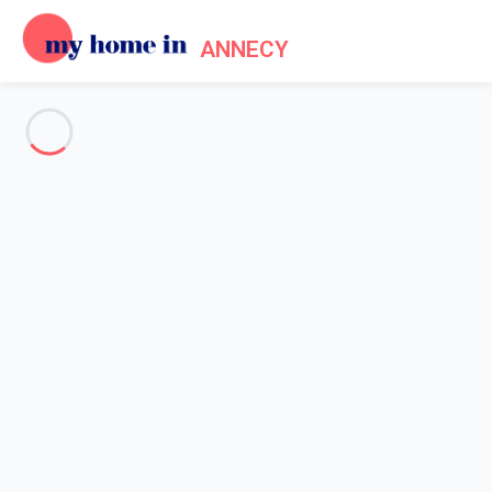
ANNECY
Voir toutes les photos
Aperçu
Description
Carte
Tarifs et disponibilités
Avis (5)
Accueil
Location appartement lac Annecy
Appartement 1 chambre Annecy
Appartement 1 chambre
Annecy