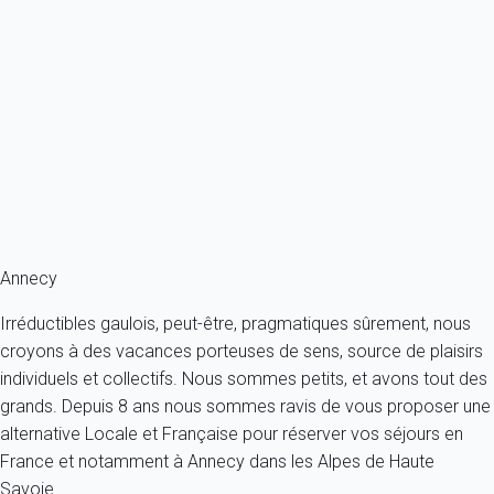
Appartement 3 chambres Annecy
France - Alpes - Haute Savoie - Annecy
6 personnes - 3 chambres - 1 salle de bain
À partir de
190€
/nuit
Ref : 19412
Fermer
Annecy
Irréductibles gaulois, peut-être, pragmatiques sûrement, nous
croyons à des vacances porteuses de sens, source de plaisirs
individuels et collectifs. Nous sommes petits, et avons tout des
grands. Depuis 8 ans nous sommes ravis de vous proposer une
alternative Locale et Française pour réserver vos séjours en
France et notamment à Annecy dans les Alpes de Haute
Savoie.