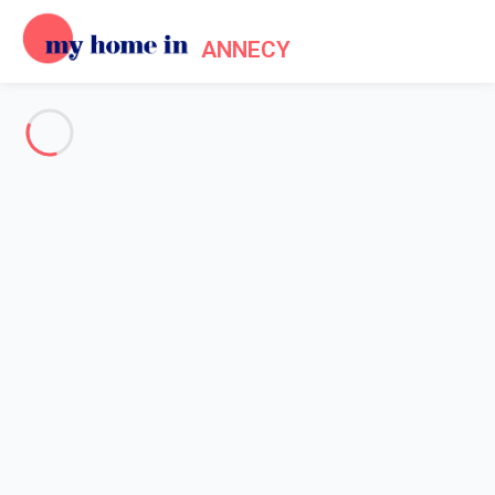
ANNECY
Voir toutes les photos
Aperçu
Description
Carte
Tarifs et disponibilités
Avis (6)
Accueil
Location appartement lac Annecy
Appartement 4 chambres Annecy
Appartement 4 chambres
Annecy