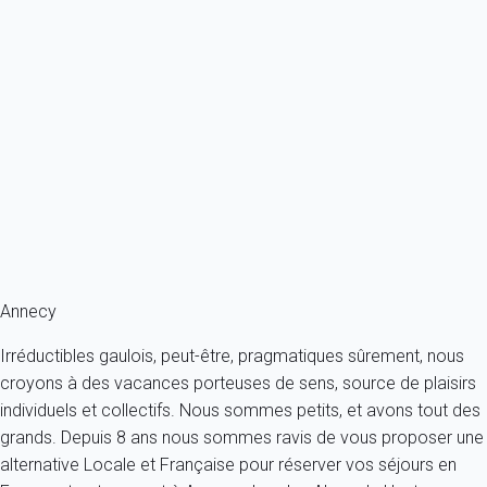
Appartement 1 chambre Annecy
France - Alpes - Haute Savoie - Annecy
4 personnes - 1 chambre - 1 salle de bain
À partir de
78€
/nuit
Ref : 25806
Fermer
Annecy
Irréductibles gaulois, peut-être, pragmatiques sûrement, nous
croyons à des vacances porteuses de sens, source de plaisirs
individuels et collectifs. Nous sommes petits, et avons tout des
grands. Depuis 8 ans nous sommes ravis de vous proposer une
alternative Locale et Française pour réserver vos séjours en