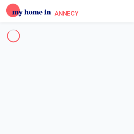
ANNECY
Annecy & Environs
-
Votre recherche
RECHERCHER
Vos filtres
Appliquer
Arrivée