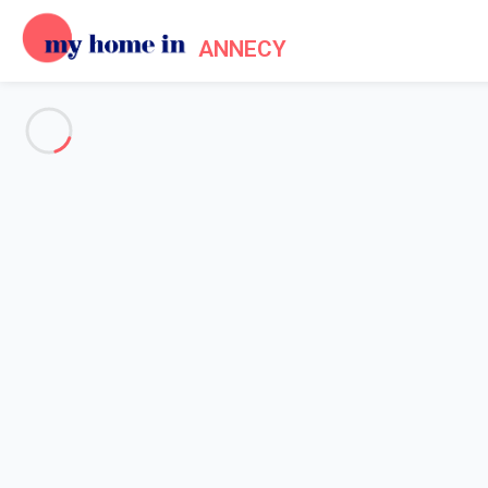
ANNECY
Annecy & Environs
-
Votre recherche
RECHERCHER
Vos filtres
Appliquer
Arrivée