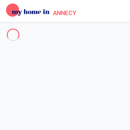
ANNECY
Voir toutes les photos
Aperçu
Description
Carte
Tarifs et disponibilités
Avis (7)
Accueil
Location Saint Jorioz
Maison 4 chambres Saint-jorioz
Maison 4 chambres Saint-
jorioz