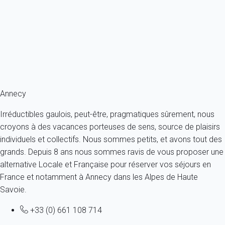
France - Alpes - Haute Savoie - Annecy
4 personnes - 2 chambres - 2 salles de bain
À partir de
178€
/nuit
Ref : 19509
Fermer
Annecy
Irréductibles gaulois, peut-être, pragmatiques sûrement, nous
croyons à des vacances porteuses de sens, source de plaisirs
individuels et collectifs. Nous sommes petits, et avons tout des
grands. Depuis 8 ans nous sommes ravis de vous proposer une
alternative Locale et Française pour réserver vos séjours en
France et notamment à Annecy dans les Alpes de Haute
Savoie.
+33 (0) 661 108 714