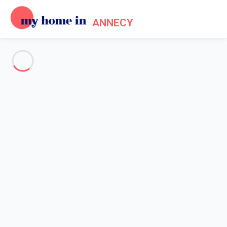
ANNECY
Voir toutes les photos
Aperçu
Description
Carte
Tarifs et disponibilités
Avis (3)
Accueil
Location chalet lac d'Annecy
Maison 5 chambres Annecy
Maison 5 chambres Annecy