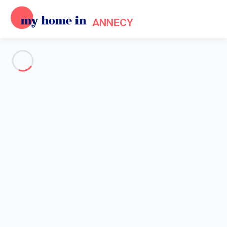
ANNECY
Voir toutes les photos
Aperçu
Description
Carte
Tarifs et disponibilités
Avis (3)
Accueil
Appartement 2 chambres Talloires-montmin
Appartement 2 chambres
Talloires-montmin