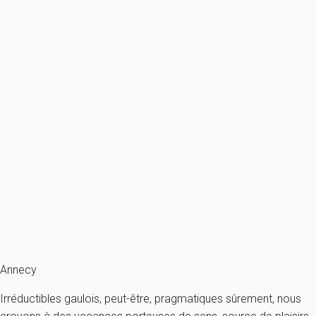
À partir de
100€
/nuit
Ref : 81287
Previous
Next
Premium
Appartement 3 chambres Duingt
France - Alpes - Haute Savoie - Duingt
6 personnes - 3 chambres - 2 salles de bain
À partir de
169€
/nuit
Ref : 78446
Fermer
Annecy
Irréductibles gaulois, peut-être, pragmatiques sûrement, nous