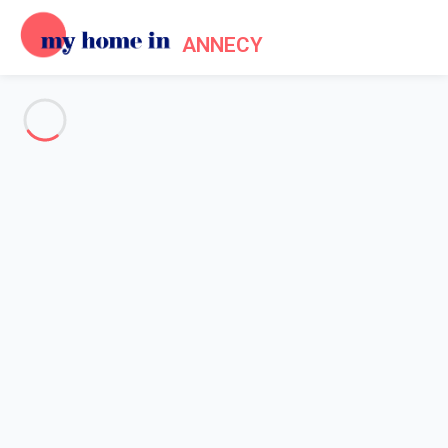
ANNECY
Voir toutes les photos
Aperçu
Description
Carte
Tarifs et disponibilités
Accueil
Location Sévrier
Appartement 2 chambres Sévrier
Appartement 2 chambres
Sévrier