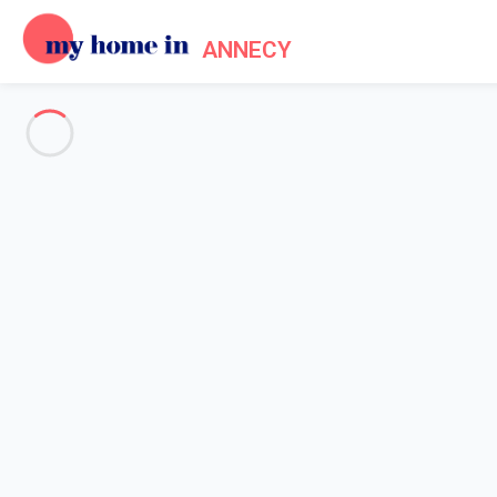
ANNECY
Voir toutes les photos
Aperçu
Description
Carte
Tarifs et disponibilités
Accueil
Location appartement lac Annecy
Appartement 2 chambres Annecy
Appartement 2 chambres Anne
Agréable appartement à 2mn du lac