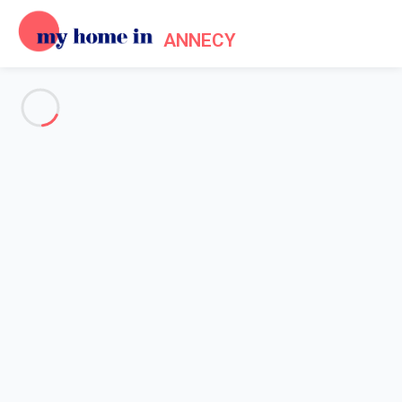
ANNECY
Voir toutes les photos
Aperçu
Description
Carte
Tarifs et disponibilités
Accueil
Location appartement lac Annecy
Appartement Annecy
Appartement Annecy
Idéal pour 2 personnes avec balcon.