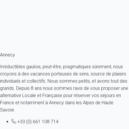
France - Alpes - Haute Savoie - Annecy
6 personnes - 2 chambres - 2 salles de bain
À partir de
145€
/nuit
Ref : 19432
Fermer
Annecy
Irréductibles gaulois, peut-être, pragmatiques sûrement, nous
croyons à des vacances porteuses de sens, source de plaisirs
individuels et collectifs. Nous sommes petits, et avons tout des
grands. Depuis 8 ans nous sommes ravis de vous proposer une
alternative Locale et Française pour réserver vos séjours en
France et notamment à Annecy dans les Alpes de Haute
Savoie.
+33 (0) 661 108 714